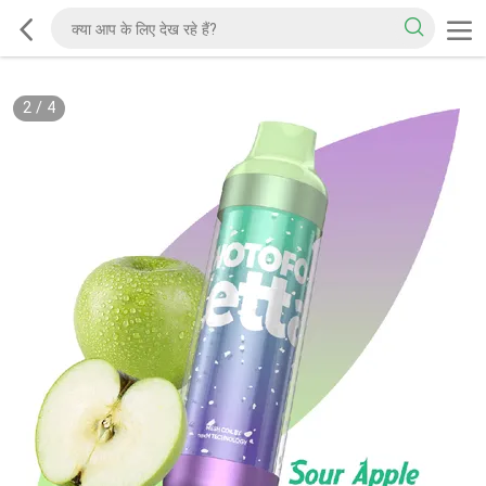
2
/
4