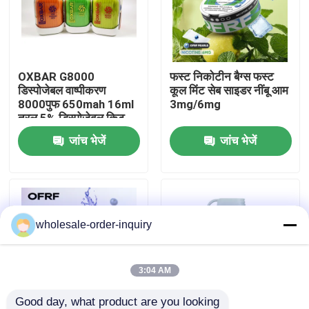
हमारे बारे में
OXBAR G8000
फस्ट निकोटीन बैग्स फस्ट
कारखाना भ्रमण
डिस्पोजेबल वाष्पीकरण
कूल मिंट सेब साइडर नींबू आम
8000पुफ 650mah 16ml
3mg/6mg
तरल 5% डिस्पोजेबल किट
गुणवत्ता नियंत्रण
जांच भेजें
जांच भेजें
संपर्क करें
एक उद्धरण का अनुरोध करें
wholesale-order-inquiry
रिफिल करने योग्य पॉड वेप्स
3:04 AM
डिस्पोजेबल पॉड वेप्स
Good day, what product are you looking 