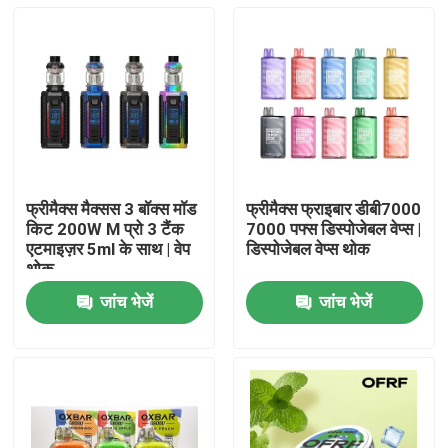
फ्रीमैक्स मैक्सस 3 बॉक्स मॉड
फ्रीमैक्स फ्राइबार डीबी7000
किट 200W M प्रो 3 टैंक
7000 पफ्स डिस्पोजेबल वेप्स |
एटमाइज़र 5ml के साथ | वेप
डिस्पोजेबल वेप्स थोक
थोक
जांच भेजें
जांच भेजें
घर
उत्पादों
वीडियो