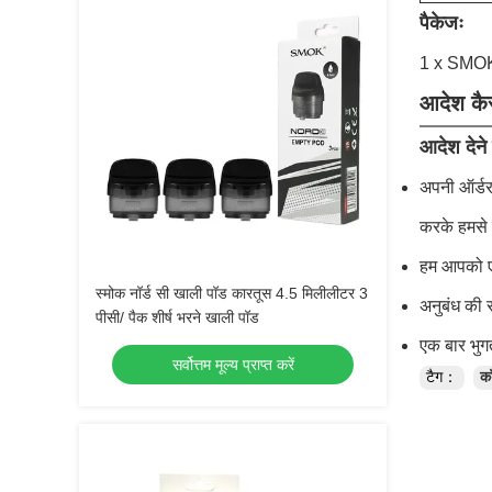
पैकेजः
1 x SMOK
आदेश कैसे
आदेश देने
अपनी ऑर्डर 
करके हमसे स
हम आपको एक
स्मोक नॉर्ड सी खाली पॉड कारतूस 4.5 मिलीलीटर 3
अनुबंध की स
पीसी/ पैक शीर्ष भरने खाली पॉड
एक बार भुगत
सर्वोत्तम मूल्य प्राप्त करें
टैग：
क