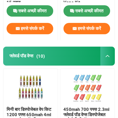
15 स्वाद
Vape Kit
सबसे अच्छी कीमत
सबसे अच्छी कीमत
Vape सिलिकॉन रिंग
हमसे संपर्क करें
हमसे संपर्क करें
Vape Atomizer टैंक
Vape Mods
फ्लेवर्ड पॉड वेप्स
(10)
सूखी हर्ब वेपोराइज़र
Vape ड्रिप टिप्स
पाइरेक्स ग्लास ट्यूब
मिनी बार डिस्पोजेबल वेप किट
450mah 700 पफ्स 2.3ml
1200 पफ्स 650mah 4ml
फ्लेवर्ड पॉड वेप्स डिस्पोजेबल