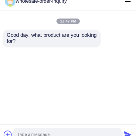
Uwell Caliburn G2 खाली
ब्लैक एम्प्टी पॉड कार्ट्रिज
wholesale-order-inquiry
पॉड कार्ट्रिज 0.8 1.0
जस्टफॉग C601 1.7 मिली
1.2ohm कॉइल टॉप फिलिंग
एटमाइज़र ऑर्गेनिक कॉटन
पॉड्स
12:47 PM
सबसे अच्छी कीमत
सबसे अच्छी कीमत
Good day, what product are you looking 
for?
हमसे संपर्क करें
हमसे संपर्क करें
और देखो
होम
हमारे बारे में
हमसे संपर्क करें
Desktop Site
साइटमैप
गोपनीयता नीति
गुणवत्ता
रिफिल करने योग्य पॉड वेप्स
चीन का
कारखाना.Copyright © 2026 Shenzhen LELOTE