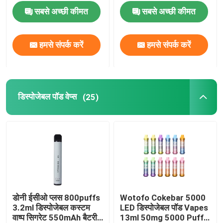
सबसे अच्छी कीमत
सबसे अच्छी कीमत
फ्लेवर्ड पॉड वेप्स
हमसे संपर्क करें
हमसे संपर्क करें
Vape कुंडल प्रतिस्थापन
खाली पॉड कार्ट्रिज
डिस्पोजेबल पॉड वेप्स
(25)
बॉक्स मॉड किट
पॉड सिस्टम स्टार्टर किट
खाली Ejuice बोतल
डोनी ईसीओ प्लस 800puffs
Wotofo Cokebar 5000
3.2ml डिस्पोजेबल कस्टम
LED डिस्पोजेबल पॉड Vapes
इलेक्ट्रॉनिक सिगरेट सहायक उपकरण
वाष्प सिगरेट 550mAh बैटरी
13ml 50mg 5000 Puffs