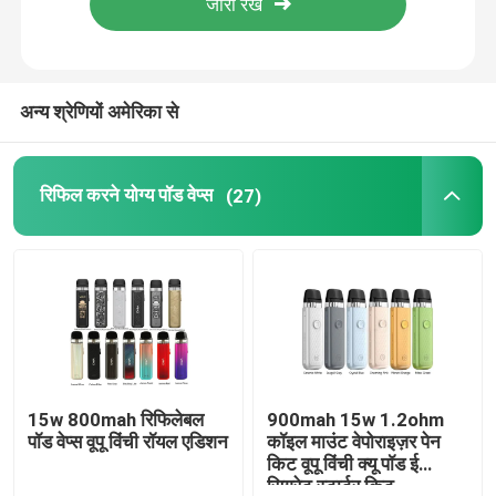
हमारे बारे में
अन्य श्रेणियों अमेरिका से
कारखाना भ्रमण
रिफिल करने योग्य पॉड वेप्स
(27)
गुणवत्ता नियंत्रण
संपर्क करें
एक उद्धरण का अनुरोध करें
रिफिल करने योग्य पॉड वेप्स
15w 800mah रिफिलेबल
900mah 15w 1.2ohm
पॉड वेप्स वूपू विंची रॉयल एडिशन
कॉइल माउंट वेपोराइज़र पेन
किट वूपू विंची क्यू पॉड ई
डिस्पोजेबल पॉड वेप्स
सिगरेट स्टार्टर किट