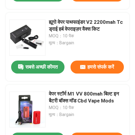
ह्यूगो वेपर पाथफाइंडर V2 2200mah Tc
ड्राई हर्ब वेपराइज़र वैक्स किट
MOQ：10 पैक
मूल्य：Bargain
सबसे अच्छी कीमत
हमसे संपर्क करें
वेपर स्टॉर्म M1 VV 800mah बिल्ट इन
बैटरी बॉक्स मॉड Cbd Vape Mods
MOQ：10 पैक
मूल्य：Bargain