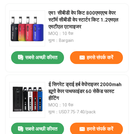
एम1 सीबीडी वेप किट 800एमएएच वेपर
स्टॉर्म सीबीडी वेप स्टार्टर किट 1.2एमएल
एमटीएल एटमाइजर
MOQ：10 पैक
मूल्य：Bargain
सबसे अच्छी कीमत
हमसे संपर्क करें
ई सिगरेट ड्राई हर्ब वेपोराइजर 2000mah
ह्यूगो वेपर पाथफाइंडर 60 सेकेंड फास्ट
हीटिंग
MOQ：10 पैक
मूल्य：USD7.75-7.40/pack
सबसे अच्छी कीमत
हमसे संपर्क करें