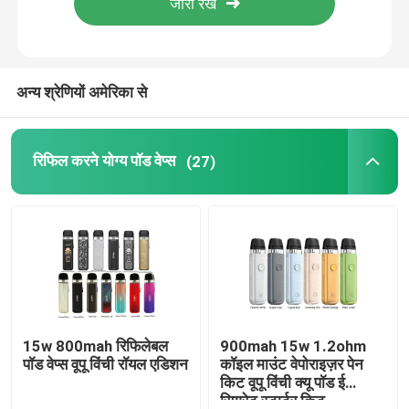
हमारे बारे में
अन्य श्रेणियों अमेरिका से
कारखाना भ्रमण
रिफिल करने योग्य पॉड वेप्स
(27)
गुणवत्ता नियंत्रण
संपर्क करें
एक उद्धरण का अनुरोध करें
रिफिल करने योग्य पॉड वेप्स
15w 800mah रिफिलेबल
900mah 15w 1.2ohm
पॉड वेप्स वूपू विंची रॉयल एडिशन
कॉइल माउंट वेपोराइज़र पेन
किट वूपू विंची क्यू पॉड ई
डिस्पोजेबल पॉड वेप्स
सिगरेट स्टार्टर किट