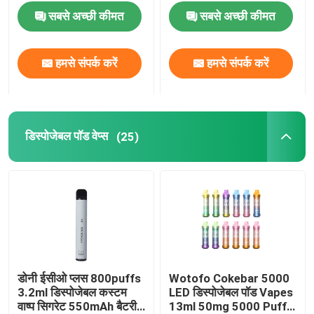
सबसे अच्छी कीमत
सबसे अच्छी कीमत
फ्लेवर्ड पॉड वेप्स
हमसे संपर्क करें
हमसे संपर्क करें
Vape कुंडल प्रतिस्थापन
खाली पॉड कार्ट्रिज
डिस्पोजेबल पॉड वेप्स
(25)
बॉक्स मॉड किट
पॉड सिस्टम स्टार्टर किट
खाली Ejuice बोतल
डोनी ईसीओ प्लस 800puffs
Wotofo Cokebar 5000
3.2ml डिस्पोजेबल कस्टम
LED डिस्पोजेबल पॉड Vapes
इलेक्ट्रॉनिक सिगरेट सहायक उपकरण
वाष्प सिगरेट 550mAh बैटरी
13ml 50mg 5000 Puffs