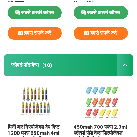
15 स्वाद
Vape Kit
सबसे अच्छी कीमत
सबसे अच्छी कीमत
Vape सिलिकॉन रिंग
हमसे संपर्क करें
हमसे संपर्क करें
Vape Atomizer टैंक
Vape Mods
फ्लेवर्ड पॉड वेप्स
(10)
सूखी हर्ब वेपोराइज़र
Vape ड्रिप टिप्स
पाइरेक्स ग्लास ट्यूब
मिनी बार डिस्पोजेबल वेप किट
450mah 700 पफ्स 2.3ml
1200 पफ्स 650mah 4ml
फ्लेवर्ड पॉड वेप्स डिस्पोजेबल