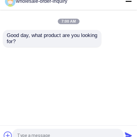
Uwell Caliburn G2 खाली
ब्लैक एम्प्टी पॉड कार्ट्रिज
wholesale-order-inquiry
पॉड कार्ट्रिज 0.8 1.0
जस्टफॉग C601 1.7 मिली
1.2ohm कॉइल टॉप फिलिंग
एटमाइज़र ऑर्गेनिक कॉटन
पॉड्स
7:00 AM
सबसे अच्छी कीमत
सबसे अच्छी कीमत
Good day, what product are you looking 
for?
हमसे संपर्क करें
हमसे संपर्क करें
और देखो
होम
हमारे बारे में
हमसे संपर्क करें
Desktop Site
साइटमैप
गोपनीयता नीति
गुणवत्ता
रिफिल करने योग्य पॉड वेप्स
चीन का
कारखाना.Copyright © 2026 Shenzhen LELOTE