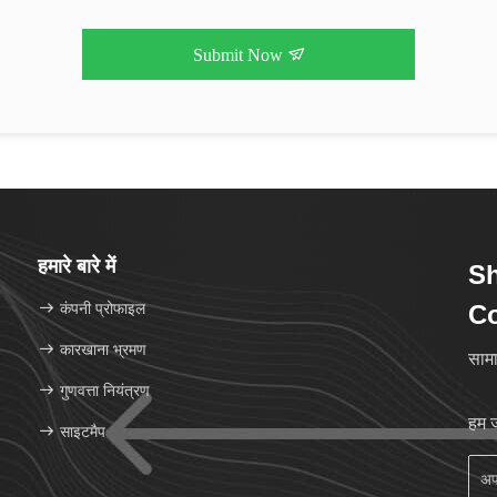
Submit Now
हमारे बारे में
S
कंपनी प्रोफाइल
Co
कारखाना भ्रमण
सामा
गुणवत्ता नियंत्रण
हम ज
साइटमैप