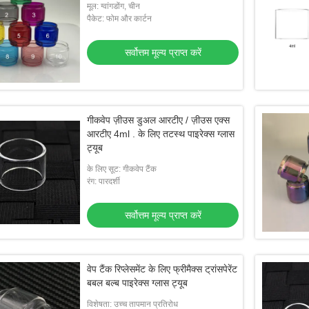
मूल: ग्वांगडोंग, चीन
पैकेट: फोम और कार्टन
सर्वोत्तम मूल्य प्राप्त करें
गीकवेप ज़ीउस डुअल आरटीए / ज़ीउस एक्स
आरटीए 4ml . के लिए तटस्थ पाइरेक्स ग्लास
ट्यूब
के लिए सूट: गीकवेप टैंक
रंग: पारदर्शी
सर्वोत्तम मूल्य प्राप्त करें
वेप टैंक रिप्लेसमेंट के लिए फ्रीमैक्स ट्रांसपेरेंट
बबल बल्ब पाइरेक्स ग्लास ट्यूब
विशेषता: उच्च तापमान प्रतिरोध