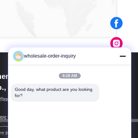
wholesale-order-inquiry
henzhen LELOTE Technology
8:28 AM
., Ltd.
Good day, what product are you looking 
for?
जिक मूल्यों:ईमानदारी,आपसी विश्वास,क्षमता,नवाचार,जोश
ल्द से जल्द आपसे संपर्क करेंगे।
साइन अप करें